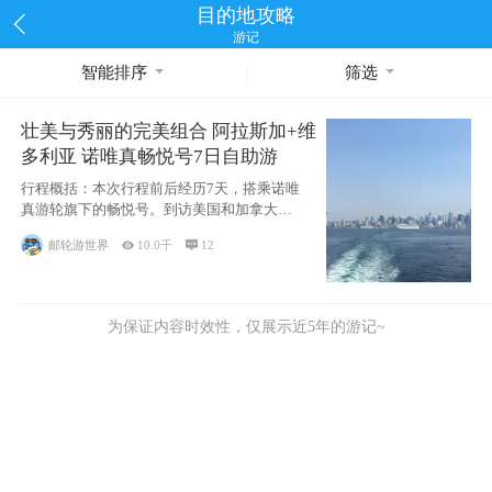
目的地攻略
游记
智能排序
筛选
壮美与秀丽的完美组合 阿拉斯加+维
多利亚 诺唯真畅悦号7日自助游
行程概括：本次行程前后经历7天，搭乘诺唯
真游轮旗下的畅悦号。到访美国和加拿大的4
个州/省：美国华盛顿州
邮轮游世界

10.0千

12
为保证内容时效性，仅展示近5年的游记~