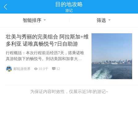
目的地攻略
游记
智能排序
筛选
壮美与秀丽的完美组合 阿拉斯加+维
多利亚 诺唯真畅悦号7日自助游
行程概括：本次行程前后经历7天，搭乘诺唯
真游轮旗下的畅悦号。到访美国和加拿大的4
个州/省：美国华盛顿州
邮轮游世界

10.0千

12
为保证内容时效性，仅展示近5年的游记~