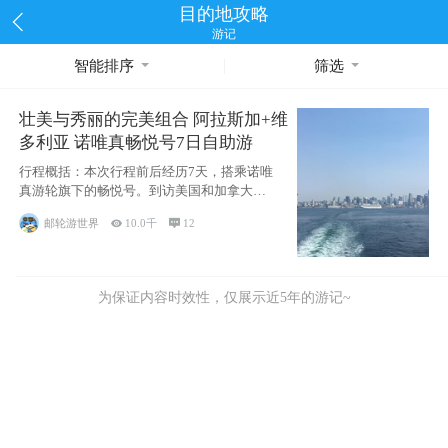
目的地攻略
游记
智能排序
筛选
壮美与秀丽的完美组合 阿拉斯加+维
多利亚 诺唯真畅悦号7日自助游
行程概括：本次行程前后经历7天，搭乘诺唯
真游轮旗下的畅悦号。到访美国和加拿大的4
个州/省：美国华盛顿州
邮轮游世界

10.0千

12
为保证内容时效性，仅展示近5年的游记~