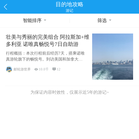
目的地攻略
游记
智能排序
筛选
壮美与秀丽的完美组合 阿拉斯加+维
多利亚 诺唯真畅悦号7日自助游
行程概括：本次行程前后经历7天，搭乘诺唯
真游轮旗下的畅悦号。到访美国和加拿大的4
个州/省：美国华盛顿州
邮轮游世界

10.0千

12
为保证内容时效性，仅展示近5年的游记~