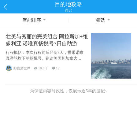
目的地攻略
游记
智能排序
筛选
壮美与秀丽的完美组合 阿拉斯加+维
多利亚 诺唯真畅悦号7日自助游
行程概括：本次行程前后经历7天，搭乘诺唯
真游轮旗下的畅悦号。到访美国和加拿大的4
个州/省：美国华盛顿州
邮轮游世界

10.0千

12
为保证内容时效性，仅展示近5年的游记~