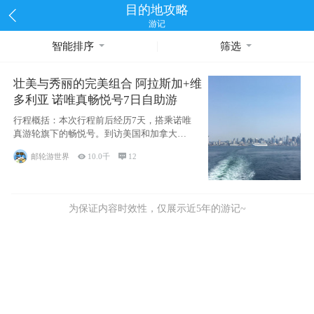
目的地攻略
游记
智能排序
筛选
壮美与秀丽的完美组合 阿拉斯加+维
多利亚 诺唯真畅悦号7日自助游
行程概括：本次行程前后经历7天，搭乘诺唯
真游轮旗下的畅悦号。到访美国和加拿大的4
个州/省：美国华盛顿州
邮轮游世界

10.0千

12
为保证内容时效性，仅展示近5年的游记~