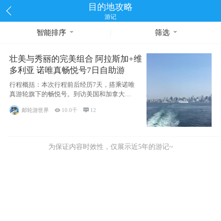
目的地攻略
游记
智能排序
筛选
壮美与秀丽的完美组合 阿拉斯加+维
多利亚 诺唯真畅悦号7日自助游
行程概括：本次行程前后经历7天，搭乘诺唯
真游轮旗下的畅悦号。到访美国和加拿大的4
个州/省：美国华盛顿州
邮轮游世界

10.0千

12
为保证内容时效性，仅展示近5年的游记~