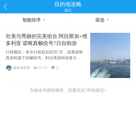
目的地攻略
游记
智能排序
筛选
壮美与秀丽的完美组合 阿拉斯加+维
多利亚 诺唯真畅悦号7日自助游
行程概括：本次行程前后经历7天，搭乘诺唯
真游轮旗下的畅悦号。到访美国和加拿大的4
个州/省：美国华盛顿州
邮轮游世界

10.0千

12
为保证内容时效性，仅展示近5年的游记~