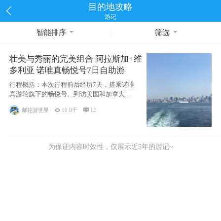
目的地攻略
游记
智能排序
筛选
壮美与秀丽的完美组合 阿拉斯加+维
多利亚 诺唯真畅悦号7日自助游
行程概括：本次行程前后经历7天，搭乘诺唯
真游轮旗下的畅悦号。到访美国和加拿大的4
个州/省：美国华盛顿州
邮轮游世界

10.0千

12
为保证内容时效性，仅展示近5年的游记~