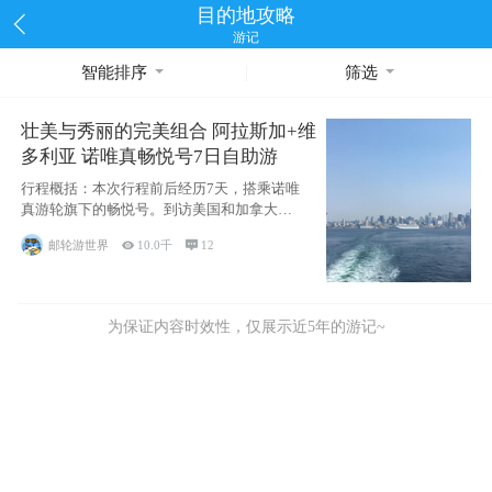
目的地攻略
游记
智能排序
筛选
壮美与秀丽的完美组合 阿拉斯加+维
多利亚 诺唯真畅悦号7日自助游
行程概括：本次行程前后经历7天，搭乘诺唯
真游轮旗下的畅悦号。到访美国和加拿大的4
个州/省：美国华盛顿州
邮轮游世界

10.0千

12
为保证内容时效性，仅展示近5年的游记~