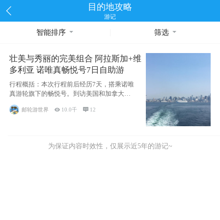
目的地攻略
游记
智能排序
筛选
壮美与秀丽的完美组合 阿拉斯加+维
多利亚 诺唯真畅悦号7日自助游
行程概括：本次行程前后经历7天，搭乘诺唯
真游轮旗下的畅悦号。到访美国和加拿大的4
个州/省：美国华盛顿州
邮轮游世界

10.0千

12
为保证内容时效性，仅展示近5年的游记~