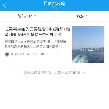
目的地攻略
游记
智能排序
筛选
壮美与秀丽的完美组合 阿拉斯加+维
多利亚 诺唯真畅悦号7日自助游
行程概括：本次行程前后经历7天，搭乘诺唯
真游轮旗下的畅悦号。到访美国和加拿大的4
个州/省：美国华盛顿州
邮轮游世界

10.0千

12
为保证内容时效性，仅展示近5年的游记~