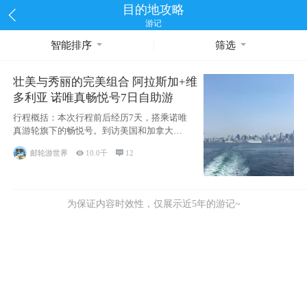
目的地攻略
游记
智能排序
筛选
壮美与秀丽的完美组合 阿拉斯加+维
多利亚 诺唯真畅悦号7日自助游
行程概括：本次行程前后经历7天，搭乘诺唯
真游轮旗下的畅悦号。到访美国和加拿大的4
个州/省：美国华盛顿州
邮轮游世界

10.0千

12
为保证内容时效性，仅展示近5年的游记~