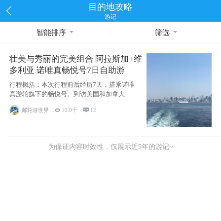
目的地攻略
游记
智能排序
筛选
壮美与秀丽的完美组合 阿拉斯加+维
多利亚 诺唯真畅悦号7日自助游
行程概括：本次行程前后经历7天，搭乘诺唯
真游轮旗下的畅悦号。到访美国和加拿大的4
个州/省：美国华盛顿州
邮轮游世界

10.0千

12
为保证内容时效性，仅展示近5年的游记~