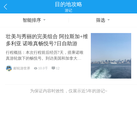
目的地攻略
游记
智能排序
筛选
壮美与秀丽的完美组合 阿拉斯加+维
多利亚 诺唯真畅悦号7日自助游
行程概括：本次行程前后经历7天，搭乘诺唯
真游轮旗下的畅悦号。到访美国和加拿大的4
个州/省：美国华盛顿州
邮轮游世界

10.0千

12
为保证内容时效性，仅展示近5年的游记~