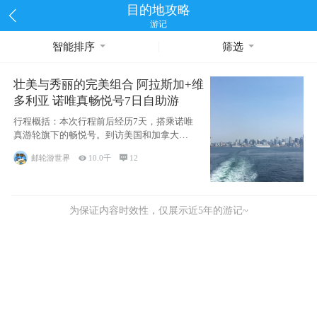
目的地攻略
游记
智能排序
筛选
壮美与秀丽的完美组合 阿拉斯加+维
多利亚 诺唯真畅悦号7日自助游
行程概括：本次行程前后经历7天，搭乘诺唯
真游轮旗下的畅悦号。到访美国和加拿大的4
个州/省：美国华盛顿州
邮轮游世界

10.0千

12
为保证内容时效性，仅展示近5年的游记~