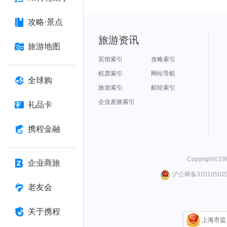
攻略·景点
旅游资讯
旅游地图
宾馆索引
攻略索引
机票索引
网站导航
全球购
旅游索引
邮轮索引
企业差旅索引
礼品卡
携程金融
Copyright©
19
企业商旅
沪公网备310105020
老友会
关于携程
上海市监