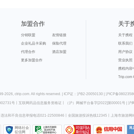
加盟合作
关于
分销联盟
友情链接
关于携程
企业礼品卡采购
保险代理
联系我们
代理合作
酒店加盟
用户协议
更多加盟合作
营业执照
携程内容
Trip.com
99-
2026
,
ctrip.com
. All rights reserved. |
ICP证：沪B2-20050130
|
沪ICP备0802358
02731号
丨
互联网药品信息服务资格证
丨
（沪）网械平台备字[2022]第00001号
|
沪网
违法和不良信息举报电话021-22500846
丨
全国旅游投诉热线12345
丨
上海市旅游网
网络社会
征信网