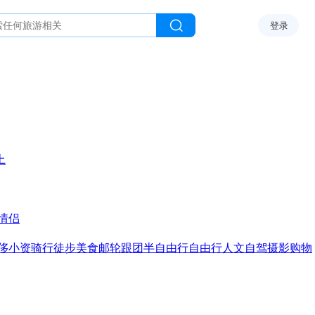
登录
上
情侣
侈
小资
骑行
徒步
美食
邮轮
跟团
半自由行
自由行
人文
自驾
摄影
购物