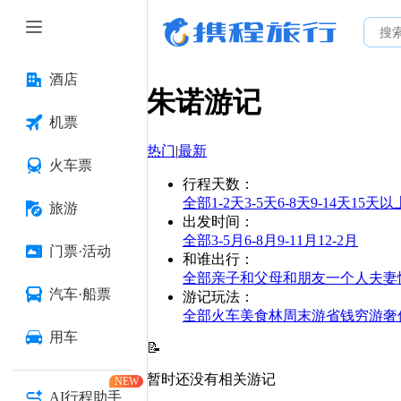
酒店
朱诺
游记
机票
热门
|
最新
火车票
行程天数
：
全部
1-2天
3-5天
6-8天
9-14天
15天以
旅游
出发时间
：
全部
3-5月
6-8月
9-11月
12-2月
门票·活动
和谁出行
：
全部
亲子
和父母
和朋友
一个人
夫妻
汽车·船票
游记玩法
：
全部
火车
美食林
周末游
省钱
穷游
奢
用车
📝
暂时还没有相关游记
NEW
AI行程助手