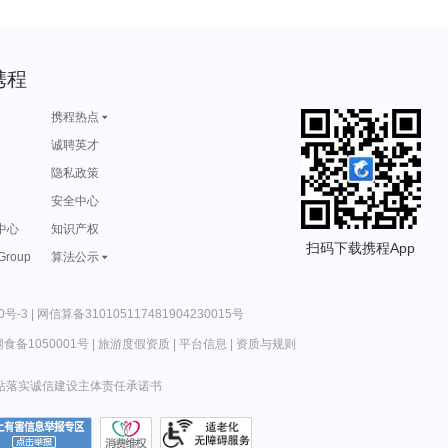
携程
携程热点
诚聘英才
隐私政策
安全中心
中心
知识产权
扫码下载携程App
 Group
算法公示
0号-3
|
网信算备310105117481904230015号
食备1050001号
|
旅游度假资质
|
平台信息
|
资质与规则
站落实诚信建设主体责任承诺书