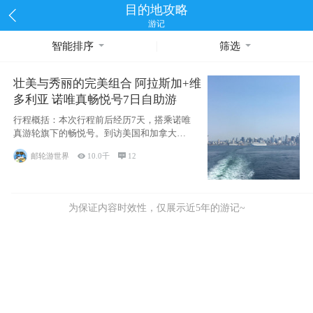
目的地攻略
游记
智能排序
筛选
壮美与秀丽的完美组合 阿拉斯加+维
多利亚 诺唯真畅悦号7日自助游
行程概括：本次行程前后经历7天，搭乘诺唯
真游轮旗下的畅悦号。到访美国和加拿大的4
个州/省：美国华盛顿州
邮轮游世界

10.0千

12
为保证内容时效性，仅展示近5年的游记~