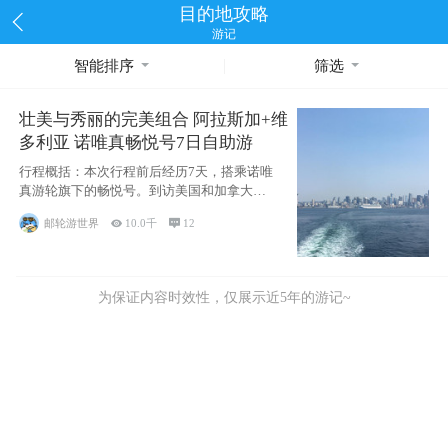
目的地攻略
游记
智能排序
筛选
壮美与秀丽的完美组合 阿拉斯加+维
多利亚 诺唯真畅悦号7日自助游
行程概括：本次行程前后经历7天，搭乘诺唯
真游轮旗下的畅悦号。到访美国和加拿大的4
个州/省：美国华盛顿州
邮轮游世界

10.0千

12
为保证内容时效性，仅展示近5年的游记~