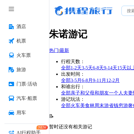
酒店
朱诺
游记
机票
热门
|
最新
火车票
行程天数
：
全部
1-2天
3-5天
6-8天
9-14天
15天以
旅游
出发时间
：
全部
3-5月
6-8月
9-11月
12-2月
门票·活动
和谁出行
：
全部
亲子
和父母
和朋友
一个人
夫妻
汽车·船票
游记玩法
：
全部
火车
美食林
周末游
省钱
穷游
奢
用车
📝
暂时还没有相关游记
NEW
AI行程助手