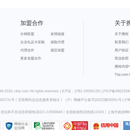
加盟合作
关于
分销联盟
友情链接
关于携程
企业礼品卡采购
保险代理
联系我们
代理合作
酒店加盟
用户协议
更多加盟合作
营业执照
携程内容
Trip.com
99-
2026
,
ctrip.com
. All rights reserved. |
ICP证：沪B2-20050130
|
沪ICP备0802358
02731号
丨
互联网药品信息服务资格证
丨
（沪）网械平台备字[2022]第00001号
|
沪网
违法和不良信息举报电话021-22500846
丨
全国旅游投诉热线12345
丨
上海市旅游网
网络社会
征信网