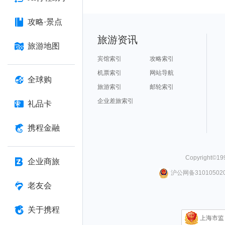
攻略·景点
旅游资讯
旅游地图
宾馆索引
攻略索引
机票索引
网站导航
全球购
旅游索引
邮轮索引
企业差旅索引
礼品卡
携程金融
Copyright©
19
企业商旅
沪公网备310105020
老友会
关于携程
上海市监