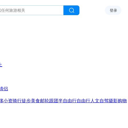
登录
上
情侣
侈
小资
骑行
徒步
美食
邮轮
跟团
半自由行
自由行
人文
自驾
摄影
购物