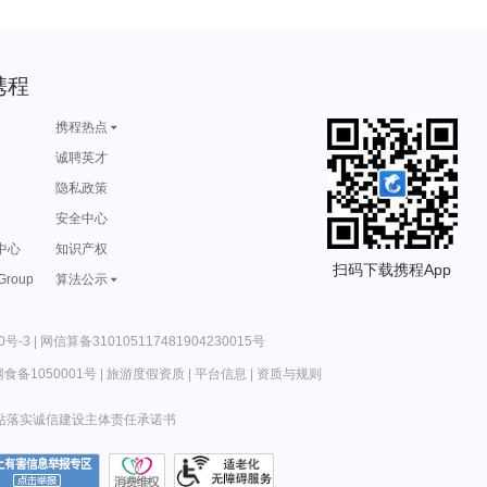
携程
携程热点
诚聘英才
隐私政策
安全中心
中心
知识产权
扫码下载携程App
 Group
算法公示
0号-3
|
网信算备310105117481904230015号
食备1050001号
|
旅游度假资质
|
平台信息
|
资质与规则
站落实诚信建设主体责任承诺书