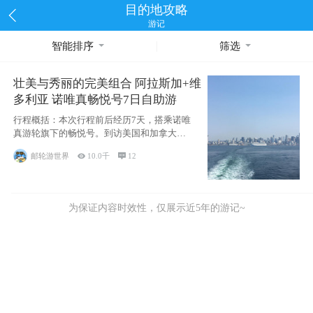
目的地攻略
游记
智能排序
筛选
壮美与秀丽的完美组合 阿拉斯加+维
多利亚 诺唯真畅悦号7日自助游
行程概括：本次行程前后经历7天，搭乘诺唯
真游轮旗下的畅悦号。到访美国和加拿大的4
个州/省：美国华盛顿州
邮轮游世界

10.0千

12
为保证内容时效性，仅展示近5年的游记~