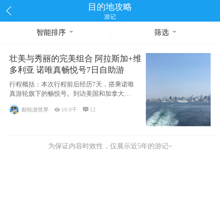
目的地攻略
游记
智能排序
筛选
壮美与秀丽的完美组合 阿拉斯加+维
多利亚 诺唯真畅悦号7日自助游
行程概括：本次行程前后经历7天，搭乘诺唯
真游轮旗下的畅悦号。到访美国和加拿大的4
个州/省：美国华盛顿州
邮轮游世界

10.0千

12
为保证内容时效性，仅展示近5年的游记~