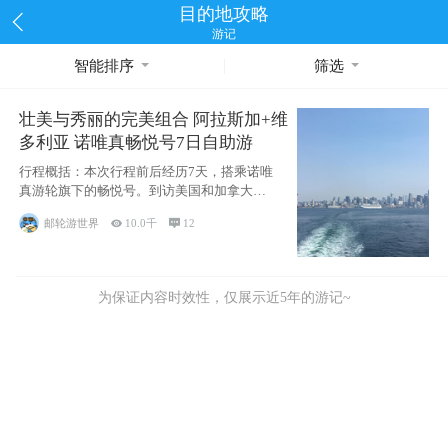
目的地攻略
游记
智能排序
筛选
壮美与秀丽的完美组合 阿拉斯加+维
多利亚 诺唯真畅悦号7日自助游
行程概括：本次行程前后经历7天，搭乘诺唯
真游轮旗下的畅悦号。到访美国和加拿大的4
个州/省：美国华盛顿州
邮轮游世界

10.0千

12
为保证内容时效性，仅展示近5年的游记~