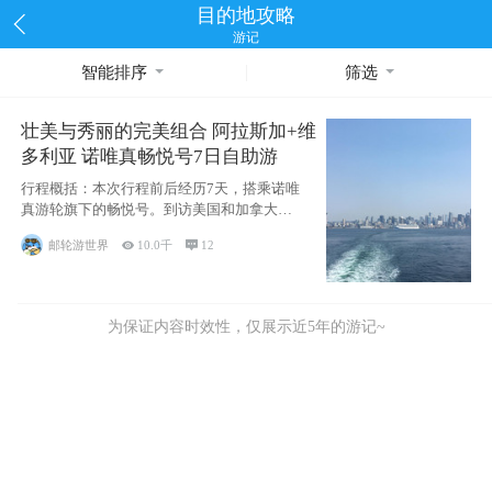
目的地攻略
游记
智能排序
筛选
壮美与秀丽的完美组合 阿拉斯加+维
多利亚 诺唯真畅悦号7日自助游
行程概括：本次行程前后经历7天，搭乘诺唯
真游轮旗下的畅悦号。到访美国和加拿大的4
个州/省：美国华盛顿州
邮轮游世界

10.0千

12
为保证内容时效性，仅展示近5年的游记~