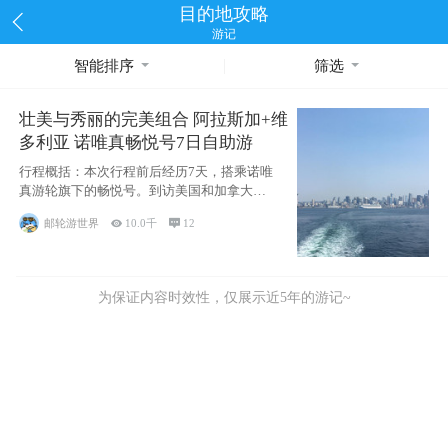
目的地攻略
游记
智能排序
筛选
壮美与秀丽的完美组合 阿拉斯加+维
多利亚 诺唯真畅悦号7日自助游
行程概括：本次行程前后经历7天，搭乘诺唯
真游轮旗下的畅悦号。到访美国和加拿大的4
个州/省：美国华盛顿州
邮轮游世界

10.0千

12
为保证内容时效性，仅展示近5年的游记~