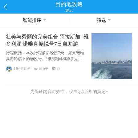
目的地攻略
游记
智能排序
筛选
壮美与秀丽的完美组合 阿拉斯加+维
多利亚 诺唯真畅悦号7日自助游
行程概括：本次行程前后经历7天，搭乘诺唯
真游轮旗下的畅悦号。到访美国和加拿大的4
个州/省：美国华盛顿州
邮轮游世界

10.0千

12
为保证内容时效性，仅展示近5年的游记~