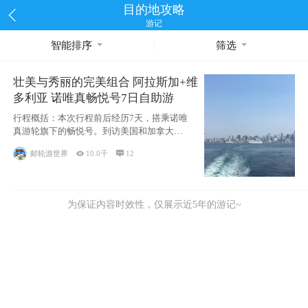
目的地攻略
游记
智能排序
筛选
壮美与秀丽的完美组合 阿拉斯加+维
多利亚 诺唯真畅悦号7日自助游
行程概括：本次行程前后经历7天，搭乘诺唯
真游轮旗下的畅悦号。到访美国和加拿大的4
个州/省：美国华盛顿州
邮轮游世界

10.0千

12
为保证内容时效性，仅展示近5年的游记~