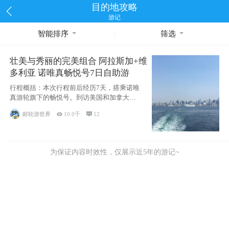
目的地攻略
游记
智能排序
筛选
壮美与秀丽的完美组合 阿拉斯加+维
多利亚 诺唯真畅悦号7日自助游
行程概括：本次行程前后经历7天，搭乘诺唯
真游轮旗下的畅悦号。到访美国和加拿大的4
个州/省：美国华盛顿州
邮轮游世界

10.0千

12
为保证内容时效性，仅展示近5年的游记~