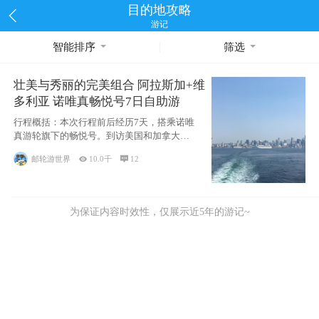
目的地攻略
游记
智能排序
筛选
壮美与秀丽的完美组合 阿拉斯加+维
多利亚 诺唯真畅悦号7日自助游
行程概括：本次行程前后经历7天，搭乘诺唯
真游轮旗下的畅悦号。到访美国和加拿大的4
个州/省：美国华盛顿州
邮轮游世界

10.0千

12
为保证内容时效性，仅展示近5年的游记~