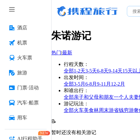
酒店
朱诺
游记
机票
热门
|
最新
火车票
行程天数
：
全部
1-2天
3-5天
6-8天
9-14天
15天以
旅游
出发时间
：
全部
3-5月
6-8月
9-11月
12-2月
门票·活动
和谁出行
：
全部
亲子
和父母
和朋友
一个人
夫妻
汽车·船票
游记玩法
：
全部
火车
美食林
周末游
省钱
穷游
奢
用车
📝
暂时还没有相关游记
NEW
AI行程助手