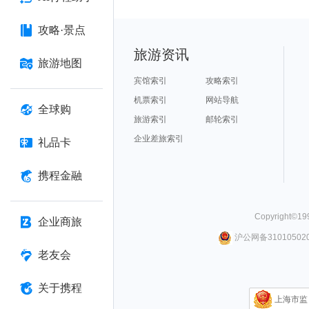
攻略·景点
旅游资讯
旅游地图
宾馆索引
攻略索引
机票索引
网站导航
全球购
旅游索引
邮轮索引
企业差旅索引
礼品卡
携程金融
Copyright©
19
企业商旅
沪公网备310105020
老友会
关于携程
上海市监