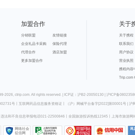
加盟合作
关于
分销联盟
友情链接
关于携程
企业礼品卡采购
保险代理
联系我们
代理合作
酒店加盟
用户协议
更多加盟合作
营业执照
携程内容
Trip.com
99-
2026
,
ctrip.com
. All rights reserved. |
ICP证：沪B2-20050130
|
沪ICP备0802358
02731号
丨
互联网药品信息服务资格证
丨
（沪）网械平台备字[2022]第00001号
|
沪网
违法和不良信息举报电话021-22500846
丨
全国旅游投诉热线12345
丨
上海市旅游网
网络社会
征信网