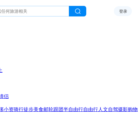
登录
上
情侣
侈
小资
骑行
徒步
美食
邮轮
跟团
半自由行
自由行
人文
自驾
摄影
购物