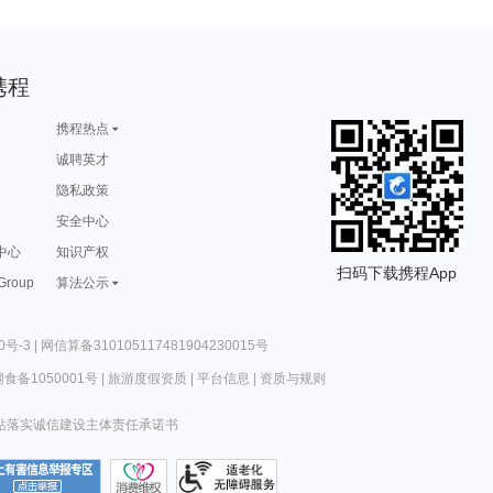
携程
携程热点
诚聘英才
隐私政策
安全中心
中心
知识产权
扫码下载携程App
 Group
算法公示
0号-3
|
网信算备310105117481904230015号
食备1050001号
|
旅游度假资质
|
平台信息
|
资质与规则
站落实诚信建设主体责任承诺书