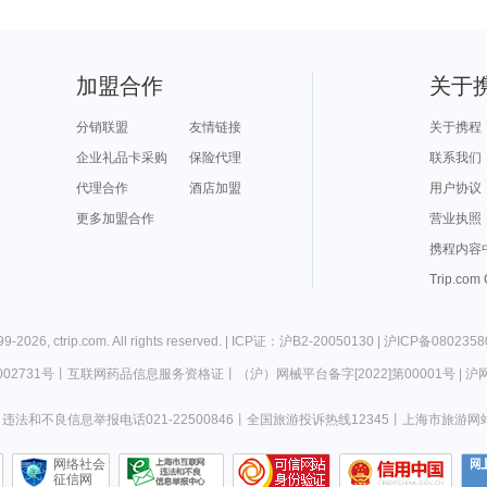
加盟合作
关于
分销联盟
友情链接
关于携程
企业礼品卡采购
保险代理
联系我们
代理合作
酒店加盟
用户协议
更多加盟合作
营业执照
携程内容
Trip.com
99-
2026
,
ctrip.com
. All rights reserved. |
ICP证：沪B2-20050130
|
沪ICP备0802358
02731号
丨
互联网药品信息服务资格证
丨
（沪）网械平台备字[2022]第00001号
|
沪网
违法和不良信息举报电话021-22500846
丨
全国旅游投诉热线12345
丨
上海市旅游网
网络社会
征信网