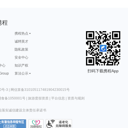
携程
携程热点
诚聘英才
隐私政策
安全中心
中心
知识产权
扫码下载携程App
 Group
算法公示
0号-3
|
网信算备310105117481904230015号
食备1050001号
|
旅游度假资质
|
平台信息
|
资质与规则
站落实诚信建设主体责任承诺书