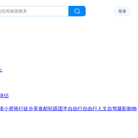
登录
上
情侣
侈
小资
骑行
徒步
美食
邮轮
跟团
半自由行
自由行
人文
自驾
摄影
购物