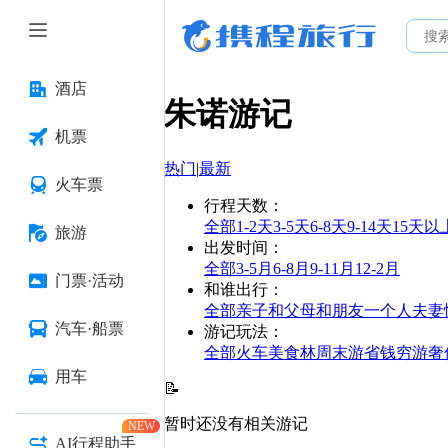
酒店
朱诺
游记
机票
热门
|
最新
火车票
行程天数
：
全部
1-2天
3-5天
6-8天
9-14天
15天以
旅游
出发时间
：
全部
3-5月
6-8月
9-11月
12-2月
门票·活动
和谁出行
：
全部
亲子
和父母
和朋友
一个人
夫妻
汽车·船票
游记玩法
：
全部
火车
美食林
周末游
省钱
穷游
奢
用车
📝
暂时还没有相关游记
NEW
AI行程助手