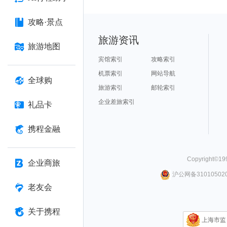
攻略·景点
旅游资讯
旅游地图
宾馆索引
攻略索引
机票索引
网站导航
全球购
旅游索引
邮轮索引
企业差旅索引
礼品卡
携程金融
Copyright©
19
企业商旅
沪公网备310105020
老友会
关于携程
上海市监