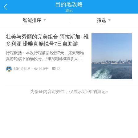
目的地攻略
游记
智能排序
筛选
壮美与秀丽的完美组合 阿拉斯加+维
多利亚 诺唯真畅悦号7日自助游
行程概括：本次行程前后经历7天，搭乘诺唯
真游轮旗下的畅悦号。到访美国和加拿大的4
个州/省：美国华盛顿州
邮轮游世界

10.0千

12
为保证内容时效性，仅展示近5年的游记~