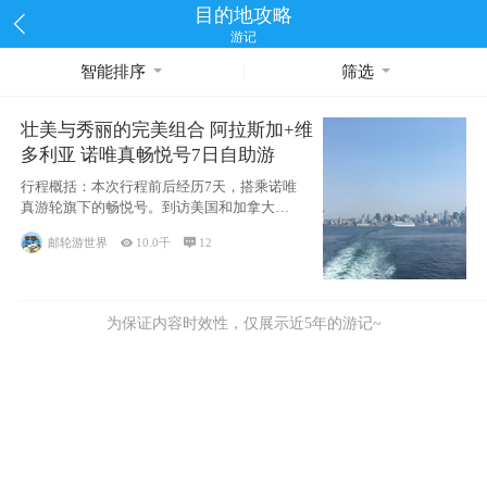
目的地攻略
游记
智能排序
筛选
壮美与秀丽的完美组合 阿拉斯加+维
多利亚 诺唯真畅悦号7日自助游
行程概括：本次行程前后经历7天，搭乘诺唯
真游轮旗下的畅悦号。到访美国和加拿大的4
个州/省：美国华盛顿州
邮轮游世界

10.0千

12
为保证内容时效性，仅展示近5年的游记~