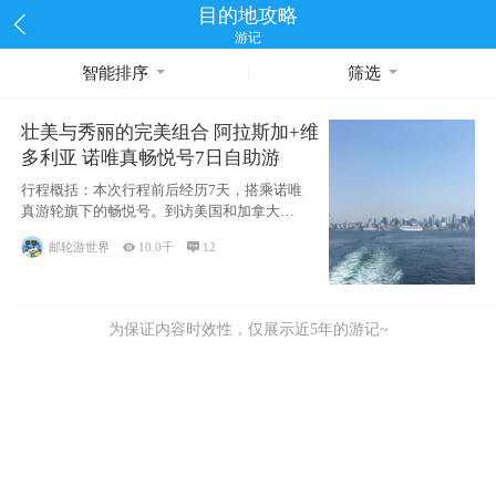
目的地攻略
游记
智能排序
筛选
壮美与秀丽的完美组合 阿拉斯加+维
多利亚 诺唯真畅悦号7日自助游
行程概括：本次行程前后经历7天，搭乘诺唯
真游轮旗下的畅悦号。到访美国和加拿大的4
个州/省：美国华盛顿州
邮轮游世界

10.0千

12
为保证内容时效性，仅展示近5年的游记~