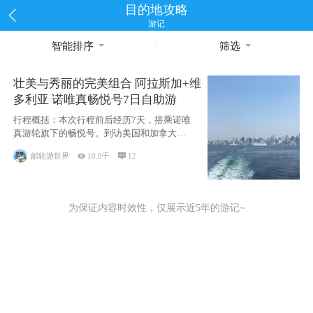
目的地攻略
游记
智能排序
筛选
壮美与秀丽的完美组合 阿拉斯加+维
多利亚 诺唯真畅悦号7日自助游
行程概括：本次行程前后经历7天，搭乘诺唯
真游轮旗下的畅悦号。到访美国和加拿大的4
个州/省：美国华盛顿州
邮轮游世界

10.0千

12
为保证内容时效性，仅展示近5年的游记~