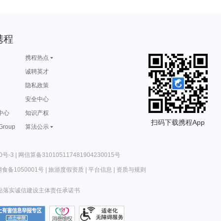
携程
携程热点
诚聘英才
隐私政策
安全中心
中心
知识产权
扫码下载携程App
 Group
算法公示
0号-3
|
网信算备310105117481904230015号
食备1050001号
|
旅游度假资质
|
平台信息
|
资质与规则
站落实诚信建设主体责任承诺书