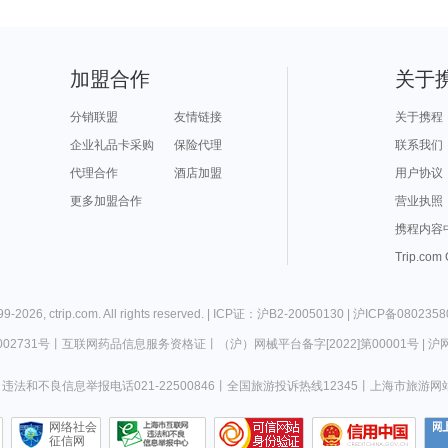
加盟合作
关于
分销联盟
友情链接
关于携程
企业礼品卡采购
保险代理
联系我们
代理合作
酒店加盟
用户协议
更多加盟合作
营业执照
携程内容
Trip.com
99-
2026
,
ctrip.com
. All rights reserved. |
ICP证：沪B2-20050130
|
沪ICP备0802358
02731号
丨
互联网药品信息服务资格证
丨
（沪）网械平台备字[2022]第00001号
|
沪网
违法和不良信息举报电话021-22500846
丨
全国旅游投诉热线12345
丨
上海市旅游网
网络社会
征信网