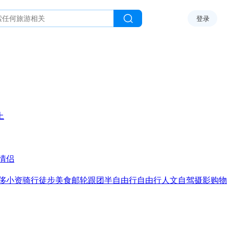
登录
上
情侣
侈
小资
骑行
徒步
美食
邮轮
跟团
半自由行
自由行
人文
自驾
摄影
购物