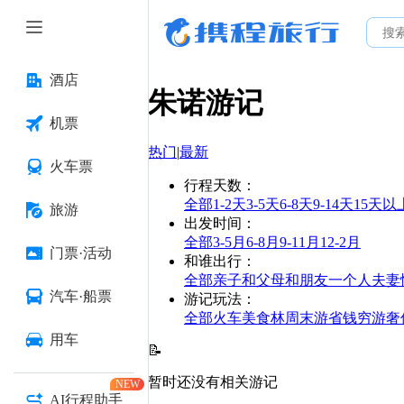
酒店
朱诺
游记
机票
热门
|
最新
火车票
行程天数
：
全部
1-2天
3-5天
6-8天
9-14天
15天以
旅游
出发时间
：
全部
3-5月
6-8月
9-11月
12-2月
门票·活动
和谁出行
：
全部
亲子
和父母
和朋友
一个人
夫妻
汽车·船票
游记玩法
：
全部
火车
美食林
周末游
省钱
穷游
奢
用车
📝
暂时还没有相关游记
NEW
AI行程助手