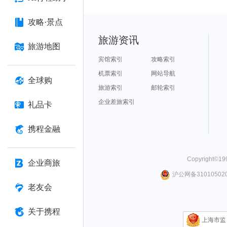
攻略·景点
旅游资讯
旅游地图
宾馆索引
攻略索引
机票索引
网站导航
全球购
旅游索引
邮轮索引
企业差旅索引
礼品卡
携程金融
Copyright©
19
企业商旅
沪公网备310105020
老友会
关于携程
上海市监