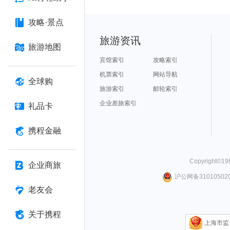
攻略·景点
旅游资讯
旅游地图
宾馆索引
攻略索引
机票索引
网站导航
全球购
旅游索引
邮轮索引
企业差旅索引
礼品卡
携程金融
Copyright©
19
企业商旅
沪公网备310105020
老友会
关于携程
上海市监