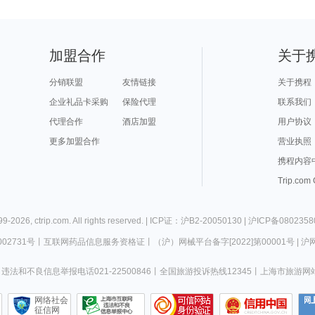
加盟合作
关于
分销联盟
友情链接
关于携程
企业礼品卡采购
保险代理
联系我们
代理合作
酒店加盟
用户协议
更多加盟合作
营业执照
携程内容
Trip.com
99-
2026
,
ctrip.com
. All rights reserved. |
ICP证：沪B2-20050130
|
沪ICP备0802358
02731号
丨
互联网药品信息服务资格证
丨
（沪）网械平台备字[2022]第00001号
|
沪网
违法和不良信息举报电话021-22500846
丨
全国旅游投诉热线12345
丨
上海市旅游网
网络社会
征信网