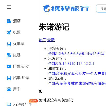
酒店
朱诺
游记
机票
热门
|
最新
火车票
行程天数
：
全部
1-2天
3-5天
6-8天
9-14天
15天以
旅游
出发时间
：
全部
3-5月
6-8月
9-11月
12-2月
门票·活动
和谁出行
：
全部
亲子
和父母
和朋友
一个人
夫妻
汽车·船票
游记玩法
：
全部
火车
美食林
周末游
省钱
穷游
奢
用车
📝
暂时还没有相关游记
NEW
AI行程助手