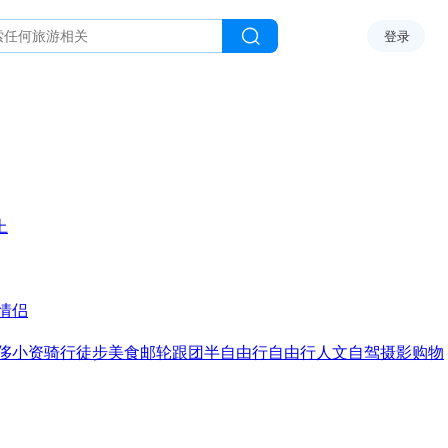
登录
上
情侣
侈
小资
骑行
徒步
美食
邮轮
跟团
半自由行
自由行
人文
自驾
摄影
购物