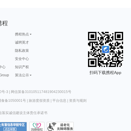
携程
携程热点
诚聘英才
隐私政策
安全中心
中心
知识产权
扫码下载携程App
 Group
算法公示
0号-3
|
网信算备310105117481904230015号
食备1050001号
|
旅游度假资质
|
平台信息
|
资质与规则
站落实诚信建设主体责任承诺书