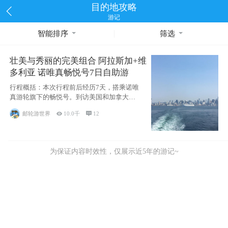
目的地攻略
游记
智能排序
筛选
壮美与秀丽的完美组合 阿拉斯加+维
多利亚 诺唯真畅悦号7日自助游
行程概括：本次行程前后经历7天，搭乘诺唯
真游轮旗下的畅悦号。到访美国和加拿大的4
个州/省：美国华盛顿州
邮轮游世界

10.0千

12
为保证内容时效性，仅展示近5年的游记~