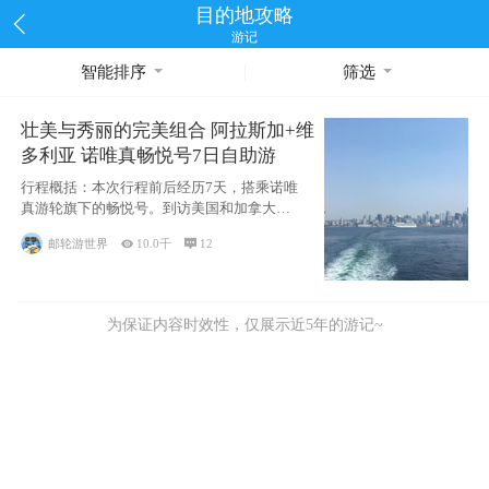
目的地攻略
游记
智能排序
筛选
壮美与秀丽的完美组合 阿拉斯加+维
多利亚 诺唯真畅悦号7日自助游
行程概括：本次行程前后经历7天，搭乘诺唯
真游轮旗下的畅悦号。到访美国和加拿大的4
个州/省：美国华盛顿州
邮轮游世界

10.0千

12
为保证内容时效性，仅展示近5年的游记~