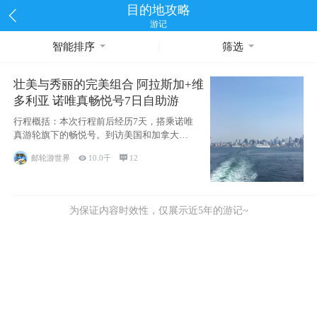
目的地攻略
游记
智能排序
筛选
壮美与秀丽的完美组合 阿拉斯加+维
多利亚 诺唯真畅悦号7日自助游
行程概括：本次行程前后经历7天，搭乘诺唯
真游轮旗下的畅悦号。到访美国和加拿大的4
个州/省：美国华盛顿州
邮轮游世界

10.0千

12
为保证内容时效性，仅展示近5年的游记~