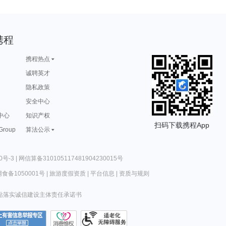
携程
携程热点
诚聘英才
隐私政策
安全中心
中心
知识产权
扫码下载携程App
 Group
算法公示
0号-3
|
网信算备310105117481904230015号
食备1050001号
|
旅游度假资质
|
平台信息
|
资质与规则
站落实诚信建设主体责任承诺书