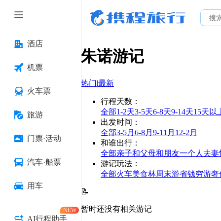
酒店
朱诺
游记
机票
热门
|
最新
火车票
行程天数
：
全部
1-2天
3-5天
6-8天
9-14天
15天以
旅游
出发时间
：
全部
3-5月
6-8月
9-11月
12-2月
门票·活动
和谁出行
：
全部
亲子
和父母
和朋友
一个人
夫妻
汽车·船票
游记玩法
：
全部
火车
美食林
周末游
省钱
穷游
奢
用车
📝
暂时还没有相关游记
NEW
AI行程助手