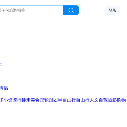
登录
上
情侣
侈
小资
骑行
徒步
美食
邮轮
跟团
半自由行
自由行
人文
自驾
摄影
购物