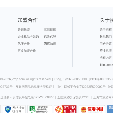
加盟合作
关于
分销联盟
友情链接
关于携程
企业礼品卡采购
保险代理
联系我们
代理合作
酒店加盟
用户协议
更多加盟合作
营业执照
携程内容
Trip.com
99-
2026
,
ctrip.com
. All rights reserved. |
ICP证：沪B2-20050130
|
沪ICP备0802358
02731号
丨
互联网药品信息服务资格证
丨
（沪）网械平台备字[2022]第00001号
|
沪网
违法和不良信息举报电话021-22500846
丨
全国旅游投诉热线12345
丨
上海市旅游网
网络社会
征信网