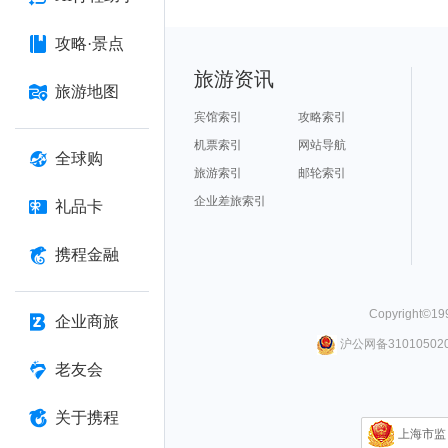
攻略·景点
旅游资讯
旅游地图
宾馆索引
攻略索引
机票索引
网站导航
全球购
旅游索引
邮轮索引
企业差旅索引
礼品卡
携程金融
Copyright©
19
企业商旅
沪公网备310105020
老友会
关于携程
上海市监