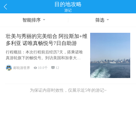
目的地攻略
游记
智能排序
筛选
壮美与秀丽的完美组合 阿拉斯加+维
多利亚 诺唯真畅悦号7日自助游
行程概括：本次行程前后经历7天，搭乘诺唯
真游轮旗下的畅悦号。到访美国和加拿大的4
个州/省：美国华盛顿州
邮轮游世界

10.0千

12
为保证内容时效性，仅展示近5年的游记~