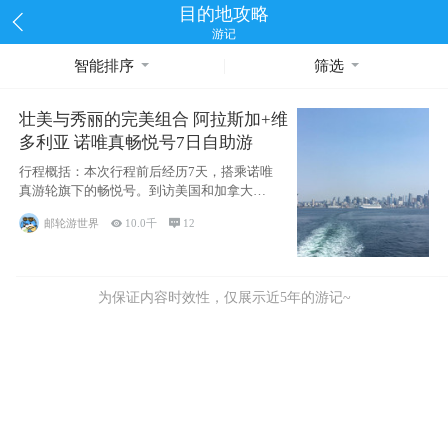
目的地攻略
游记
智能排序
筛选
壮美与秀丽的完美组合 阿拉斯加+维
多利亚 诺唯真畅悦号7日自助游
行程概括：本次行程前后经历7天，搭乘诺唯
真游轮旗下的畅悦号。到访美国和加拿大的4
个州/省：美国华盛顿州
邮轮游世界

10.0千

12
为保证内容时效性，仅展示近5年的游记~