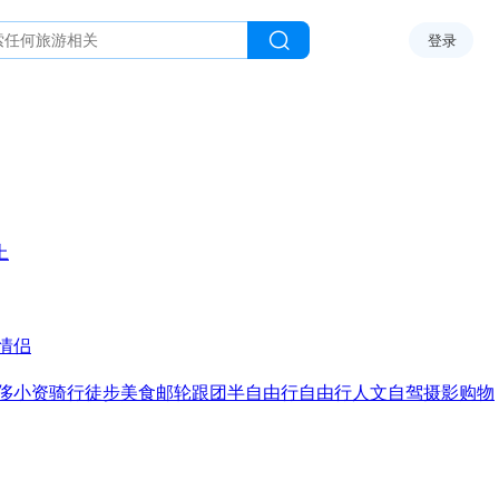
登录
上
情侣
侈
小资
骑行
徒步
美食
邮轮
跟团
半自由行
自由行
人文
自驾
摄影
购物