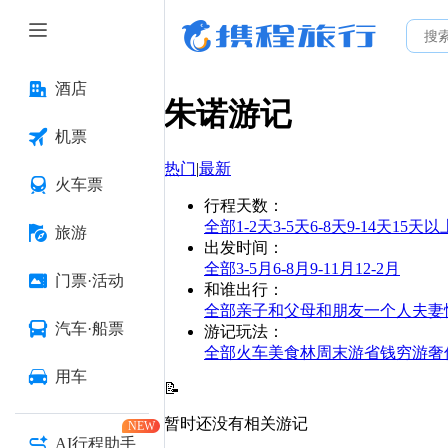
酒店
朱诺
游记
机票
热门
|
最新
火车票
行程天数
：
全部
1-2天
3-5天
6-8天
9-14天
15天以
旅游
出发时间
：
全部
3-5月
6-8月
9-11月
12-2月
门票·活动
和谁出行
：
全部
亲子
和父母
和朋友
一个人
夫妻
汽车·船票
游记玩法
：
全部
火车
美食林
周末游
省钱
穷游
奢
用车
📝
暂时还没有相关游记
NEW
AI行程助手