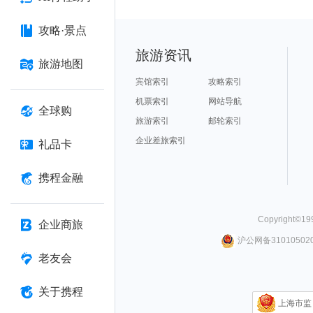
攻略·景点
旅游资讯
旅游地图
宾馆索引
攻略索引
机票索引
网站导航
全球购
旅游索引
邮轮索引
企业差旅索引
礼品卡
携程金融
Copyright©
19
企业商旅
沪公网备310105020
老友会
关于携程
上海市监