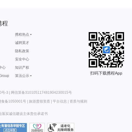
携程
携程热点
诚聘英才
隐私政策
安全中心
中心
知识产权
扫码下载携程App
 Group
算法公示
0号-3
|
网信算备310105117481904230015号
食备1050001号
|
旅游度假资质
|
平台信息
|
资质与规则
站落实诚信建设主体责任承诺书