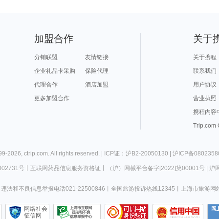
加盟合作
关于
分销联盟
友情链接
关于携程
企业礼品卡采购
保险代理
联系我们
代理合作
酒店加盟
用户协议
更多加盟合作
营业执照
携程内容
Trip.com
99-
2026
,
ctrip.com
. All rights reserved. |
ICP证：沪B2-20050130
|
沪ICP备0802358
02731号
丨
互联网药品信息服务资格证
丨
（沪）网械平台备字[2022]第00001号
|
沪网
违法和不良信息举报电话021-22500846
丨
全国旅游投诉热线12345
丨
上海市旅游网
网络社会
征信网