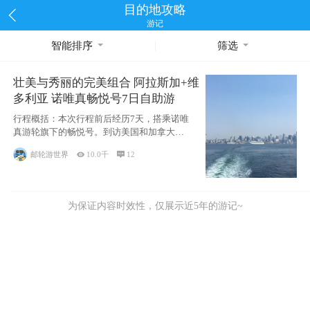
目的地攻略
游记
智能排序
筛选
壮美与秀丽的完美组合 阿拉斯加+维
多利亚 诺唯真畅悦号7日自助游
行程概括：本次行程前后经历7天，搭乘诺唯
真游轮旗下的畅悦号。到访美国和加拿大的4
个州/省：美国华盛顿州
邮轮游世界

10.0千

12
为保证内容时效性，仅展示近5年的游记~