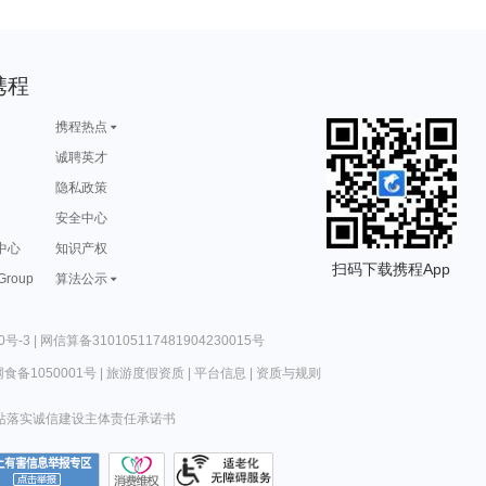
携程
携程热点
诚聘英才
隐私政策
安全中心
中心
知识产权
扫码下载携程App
 Group
算法公示
0号-3
|
网信算备310105117481904230015号
食备1050001号
|
旅游度假资质
|
平台信息
|
资质与规则
站落实诚信建设主体责任承诺书