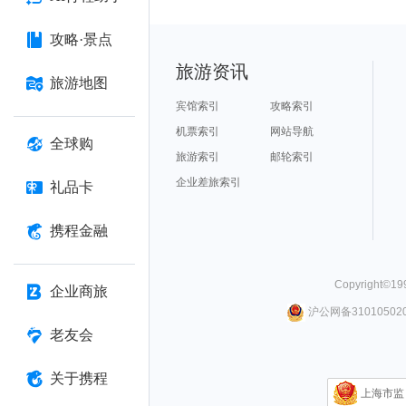
攻略·景点
旅游资讯
旅游地图
宾馆索引
攻略索引
机票索引
网站导航
全球购
旅游索引
邮轮索引
企业差旅索引
礼品卡
携程金融
Copyright©
19
企业商旅
沪公网备310105020
老友会
关于携程
上海市监