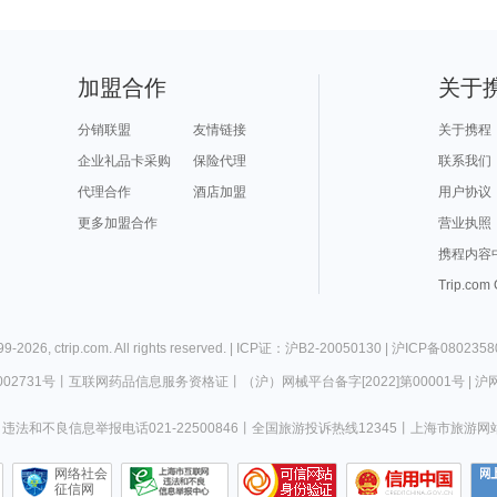
加盟合作
关于
分销联盟
友情链接
关于携程
企业礼品卡采购
保险代理
联系我们
代理合作
酒店加盟
用户协议
更多加盟合作
营业执照
携程内容
Trip.com
99-
2026
,
ctrip.com
. All rights reserved. |
ICP证：沪B2-20050130
|
沪ICP备0802358
02731号
丨
互联网药品信息服务资格证
丨
（沪）网械平台备字[2022]第00001号
|
沪网
违法和不良信息举报电话021-22500846
丨
全国旅游投诉热线12345
丨
上海市旅游网
网络社会
征信网