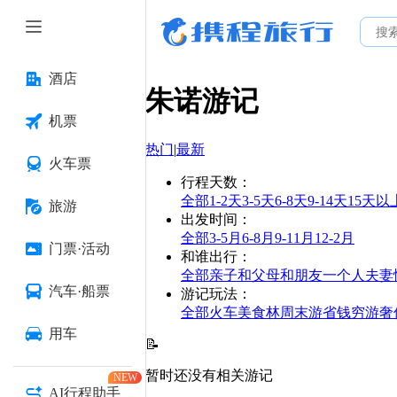
酒店
朱诺
游记
机票
热门
|
最新
火车票
行程天数
：
全部
1-2天
3-5天
6-8天
9-14天
15天以
旅游
出发时间
：
全部
3-5月
6-8月
9-11月
12-2月
门票·活动
和谁出行
：
全部
亲子
和父母
和朋友
一个人
夫妻
汽车·船票
游记玩法
：
全部
火车
美食林
周末游
省钱
穷游
奢
用车
📝
暂时还没有相关游记
NEW
AI行程助手