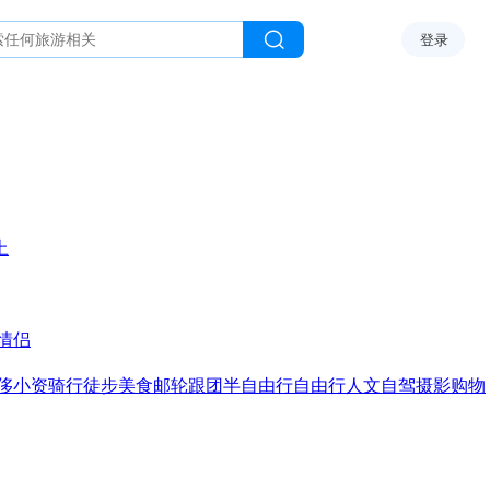
登录
上
情侣
侈
小资
骑行
徒步
美食
邮轮
跟团
半自由行
自由行
人文
自驾
摄影
购物