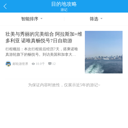
目的地攻略
游记
智能排序
筛选
壮美与秀丽的完美组合 阿拉斯加+维
多利亚 诺唯真畅悦号7日自助游
行程概括：本次行程前后经历7天，搭乘诺唯
真游轮旗下的畅悦号。到访美国和加拿大的4
个州/省：美国华盛顿州
邮轮游世界

10.0千

12
为保证内容时效性，仅展示近5年的游记~