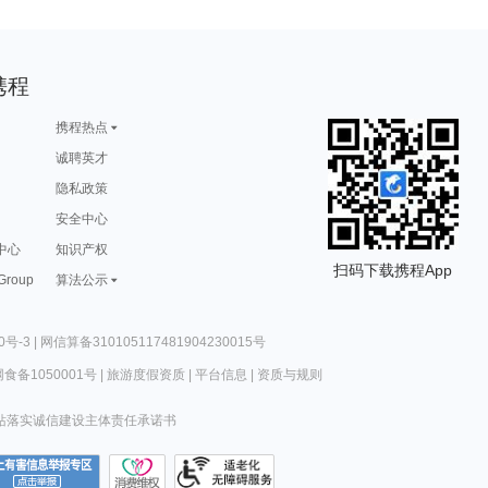
携程
携程热点
诚聘英才
隐私政策
安全中心
中心
知识产权
扫码下载携程App
 Group
算法公示
0号-3
|
网信算备310105117481904230015号
食备1050001号
|
旅游度假资质
|
平台信息
|
资质与规则
站落实诚信建设主体责任承诺书