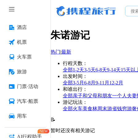
酒店
朱诺
游记
机票
热门
|
最新
火车票
行程天数
：
全部
1-2天
3-5天
6-8天
9-14天
15天以
旅游
出发时间
：
全部
3-5月
6-8月
9-11月
12-2月
门票·活动
和谁出行
：
全部
亲子
和父母
和朋友
一个人
夫妻
汽车·船票
游记玩法
：
全部
火车
美食林
周末游
省钱
穷游
奢
用车
📝
暂时还没有相关游记
NEW
AI行程助手