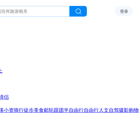
登录
上
情侣
侈
小资
骑行
徒步
美食
邮轮
跟团
半自由行
自由行
人文
自驾
摄影
购物