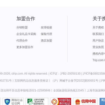
加盟合作
关于
分销联盟
友情链接
关于携程
企业礼品卡采购
保险代理
联系我们
代理合作
酒店加盟
用户协议
更多加盟合作
营业执照
携程内容
Trip.com
99-
2026
,
ctrip.com
. All rights reserved. |
ICP证：沪B2-20050130
|
沪ICP备0802358
02731号
丨
互联网药品信息服务资格证
丨
（沪）网械平台备字[2022]第00001号
|
沪网
违法和不良信息举报电话021-22500846
丨
全国旅游投诉热线12345
丨
上海市旅游网
网络社会
征信网