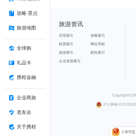
攻略·景点
旅游资讯
旅游地图
宾馆索引
攻略索引
机票索引
网站导航
全球购
旅游索引
邮轮索引
企业差旅索引
礼品卡
携程金融
Copyright©
19
企业商旅
沪公网备310105020
老友会
关于携程
上海市监