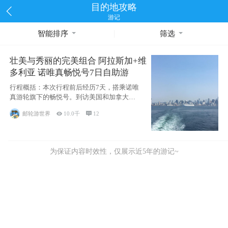
目的地攻略
游记
智能排序
筛选
壮美与秀丽的完美组合 阿拉斯加+维
多利亚 诺唯真畅悦号7日自助游
行程概括：本次行程前后经历7天，搭乘诺唯
真游轮旗下的畅悦号。到访美国和加拿大的4
个州/省：美国华盛顿州
邮轮游世界

10.0千

12
为保证内容时效性，仅展示近5年的游记~