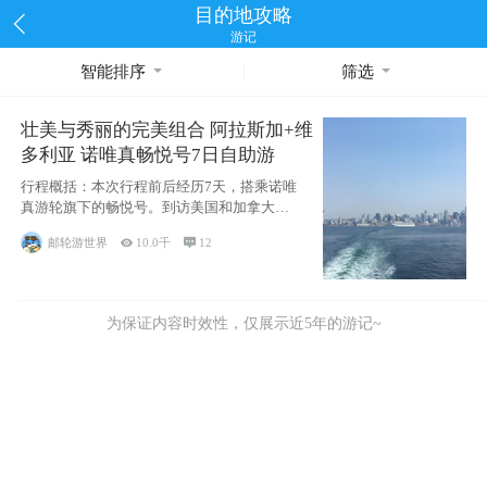
目的地攻略
游记
智能排序
筛选
壮美与秀丽的完美组合 阿拉斯加+维
多利亚 诺唯真畅悦号7日自助游
行程概括：本次行程前后经历7天，搭乘诺唯
真游轮旗下的畅悦号。到访美国和加拿大的4
个州/省：美国华盛顿州
邮轮游世界

10.0千

12
为保证内容时效性，仅展示近5年的游记~